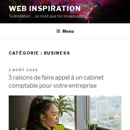
Aller
WEB INSPIRATION
au
Ta limitation… ce n'est que ton imagination.
contenu
Menu
CATÉGORIE : BUSINESS
PUBLIÉ
1 AOÛT 2022
LE
3 raisons de faire appel à un cabinet
comptable pour votre entreprise