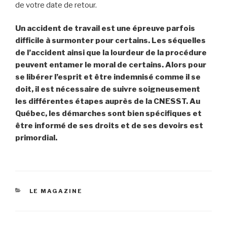
de votre date de retour.
Un accident de travail est une épreuve parfois
difficile à surmonter pour certains. Les séquelles
de l’accident ainsi que la lourdeur de la procédure
peuvent entamer le moral de certains. Alors pour
se libérer l’esprit et être indemnisé comme il se
doit, il est nécessaire de suivre soigneusement
les différentes étapes auprès de la CNESST. Au
Québec, les démarches sont bien spécifiques et
être informé de ses droits et de ses devoirs est
primordial.
CATÉGORIES
LE MAGAZINE