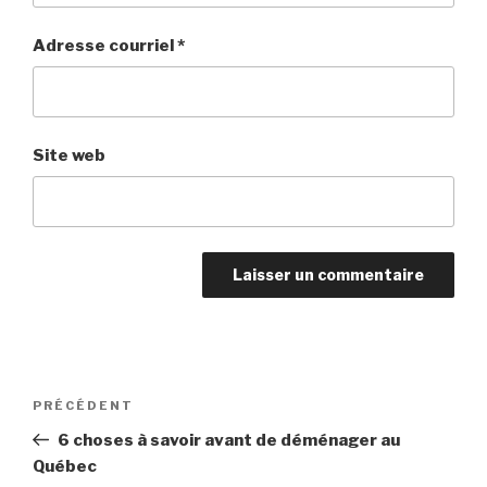
Adresse courriel
*
Site web
Navigation
PRÉCÉDENT
Article
de
précédent
6 choses à savoir avant de déménager au
l’article
Québec